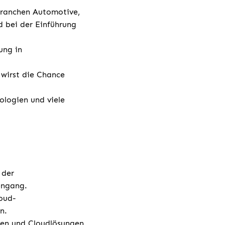
Branchen Automotive,
 bei der Einführung
ung in
 wirst die Chance
ologien und viele
 der
engang.
oud-
n.
gien und Cloudlösungen