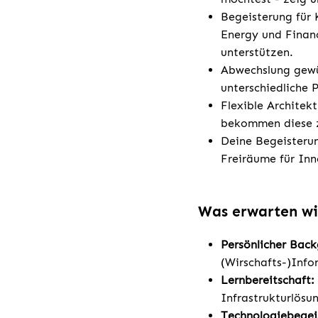
Begeisterung für
Energy und Financ
unterstützen.
Abwechslung gewü
unterschiedliche 
Flexible Architek
bekommen diese zu
Deine Begeisterun
Freiräume für In
Was erwarten wi
Persönlicher Bac
(Wirschafts-)Info
Lernbereitschaft:
Infrastrukturlösu
Technologiebegei