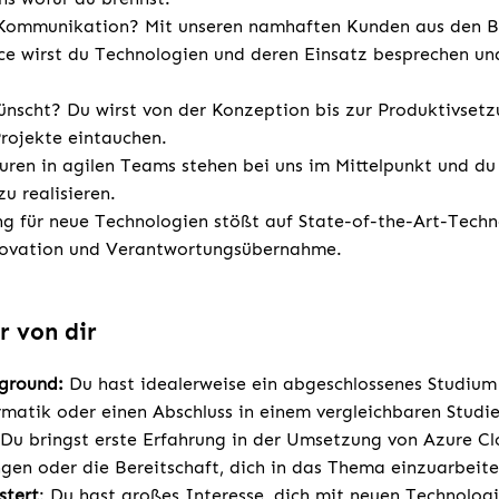
 Kommunikation? Mit unseren namhaften Kunden aus den 
e wirst du Technologien und deren Einsatz besprechen und
nscht? Du wirst von der Konzeption bis zur Produktivsetz
Projekte eintauchen.
turen in agilen Teams stehen bei uns im Mittelpunkt und du
 realisieren.
g für neue Technologien stößt auf State-of-the-Art-Techn
novation und Verantwortungsübernahme.
r von dir
kground:
Du hast idealerweise ein abgeschlossenes Studium
rmatik oder einen Abschluss in einem vergleichbaren Studi
Du bringst erste Erfahrung in der Umsetzung von Azure Cl
ngen oder die Bereitschaft, dich in das Thema einzuarbeite
stert
: Du hast großes Interesse, dich mit neuen Technolo