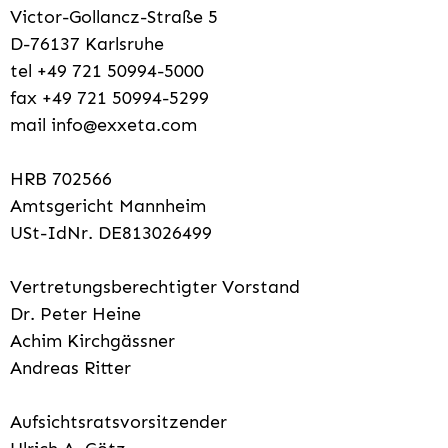
Victor-Gollancz-Straße 5
D-76137 Karls­ru­he
tel +49 721 50994-5000
fax +49 721 50994-5299
mail info@exxeta.com
HRB 702566
Amts­ge­richt Mann­heim
USt-IdNr. DE813026499
Vertretungsberechtigter Vorstand
Dr. Pe­ter Hei­ne
Achim Kirch­gäs­s­ner
An­dre­as Rit­ter
Aufsichtsratsvorsitzender