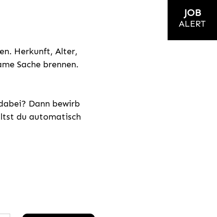
JOB
ALERT
n. Herkunft, Alter,
nsame Sache brennen.
s dabei? Dann bewirb
ältst du automatisch