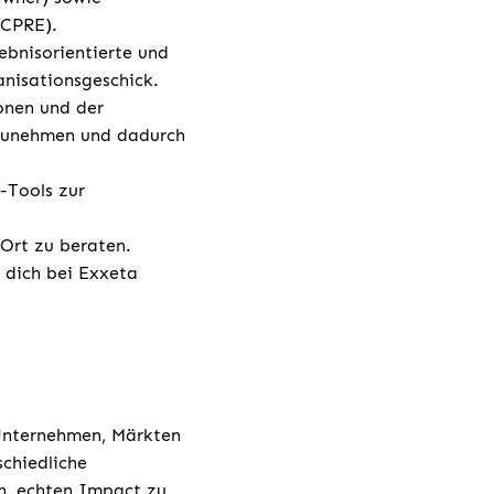
 CPRE).
gebnisorientierte und
anisationsgeschick.
onen und der
nzunehmen und dadurch
-Tools zur
 Ort zu beraten.
u dich bei Exxeta
 Unternehmen, Märkten
chiedliche
h, echten Impact zu