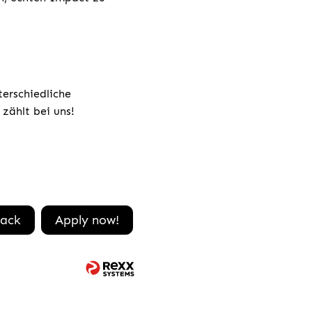
terschiedliche
zählt bei uns!
ack
Apply now!