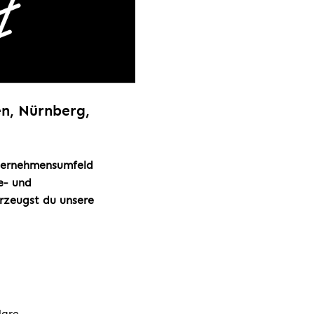
n, Nürnberg,
nternehmensumfeld
e- und
rzeugst du unsere
lare