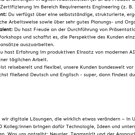
 Zertifizierung im Bereich Requirements Engineering (z. B.
nt:
Du verfügst über eine selbstständige, strukturierte, er
che Arbeitsweise sowie über sehr gutes Planungs- und Org
lent:
Du hast Freude an der Durchführung von Präsentati
orkshops und schaffst es, die Perspektive des Kunden ei
ansätze auszuarbeiten.
u hast Erfahrung im produktiven Einsatz von modernen AI
ner täglichen Arbeit.
st reisebereit und flexibel, unsere Kunden bundesweit vor
chst fließend Deutsch und Englisch - super, dann findest d
 wir digitale Lösungen, die wirklich etwas verändern – in
 Kolleg:innen bringen dafür Technologie, Ideen und unters
n. Was uns antreibt: Neugier, Teamspirit und der Anspruc