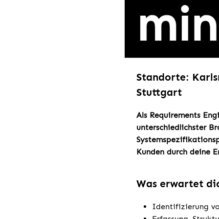
Standorte: Karl
Stuttgart
Als Requirements Engi
unterschiedlichster B
Systemspezifikationsp
Kunden durch deine E
Was erwartet di
Identifizierung v
Erfassung, Strukt