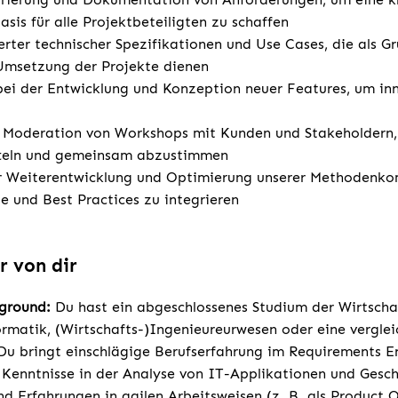
is für alle Projektbeteiligten zu schaffen
ierter technischer Spezifikationen und Use Cases, die als G
Umsetzung der Projekte dienen
bei der Entwicklung und Konzeption neuer Features, um in
 Moderation von Workshops mit Kunden und Stakeholdern
itteln und gemeinsam abzustimmen
r Weiterentwicklung und Optimierung unserer Methodenk
e und Best Practices zu integrieren
r von dir
kground:
Du hast ein abgeschlossenes Studium der Wirtscha
ormatik, (Wirtschafts-)Ingenieureurwesen oder eine vergle
u bringt einschlägige Berufserfahrung im Requirements E
 Kenntnisse in der Analyse von IT-Applikationen und Gesc
d Erfahrungen in agilen Arbeitsweisen (z. B. als Product 