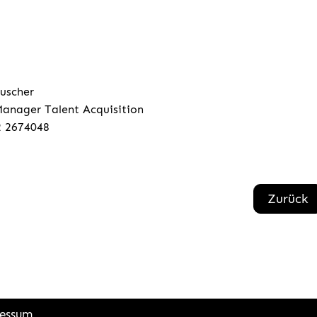
uscher
anager Talent Acquisition
2 2674048
Zurück
essum