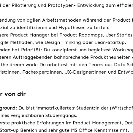
i der Pilotierung und Prototypen- Entwicklung zum effizie
wendung von agilen Arbeitsmethoden während der Product 
ial zu identifizieren und Hypothesen zu testen.
nsere Product Manager bei Product Roadmaps, User Stori
gile Methoden, wie Design Thinking oder Lean-Startup.
nden hat Priorität: Du konzipierst und begleitest Worksho
eren Auftraggebenden bahnbrechende Produktneuheiten e
he dream work: Du arbeitest mit den Teams aus Data Scie
ist:innen, Fachexpert:innen, UX-Designer:innen und Entwi
r von dir
kground:
Du bist immatrikulierte:r Student:in der (Wirtschaf
ines vergleichbaren Studiengangs.
erste praktische Erfahrungen im Product Management, Dat
Start-up Bereich und sehr gute MS Office Kenntnisse mit.