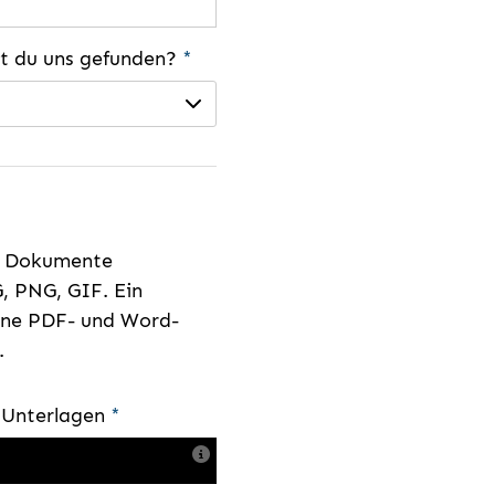
st du uns gefunden?
*
e Dokumente
, PNG, GIF. Ein
eine PDF- und Word-
.
e Unterlagen
*