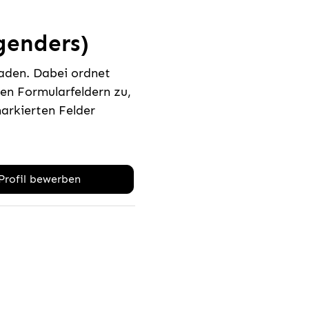
 genders)
laden. Dabei ordnet
n Formularfeldern zu,
rkierten Felder
-Profil bewerben