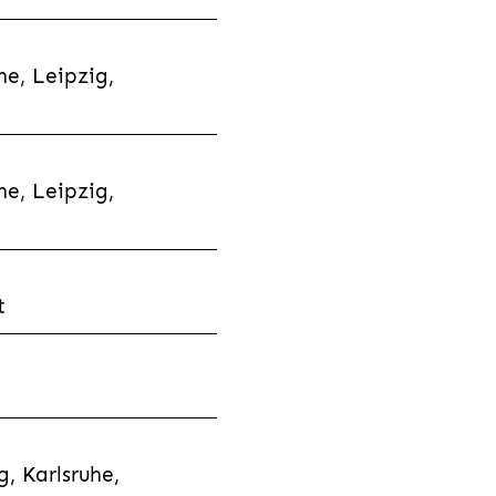
e, Leipzig,
e, Leipzig,
t
, Karlsruhe,