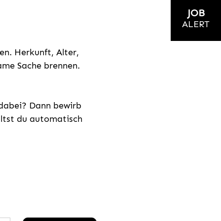
JOB
ALERT
n. Herkunft, Alter,
nsame Sache brennen.
s dabei? Dann bewirb
ältst du automatisch