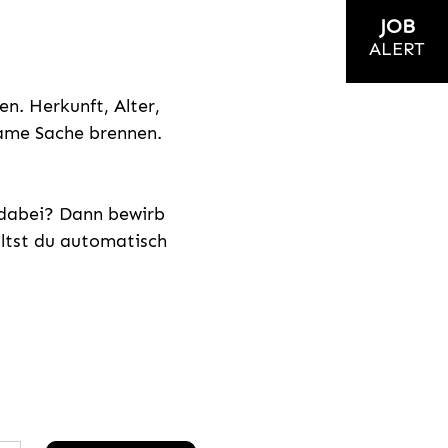
JOB
ALERT
n. Herkunft, Alter,
nsame Sache brennen.
s dabei? Dann bewirb
ältst du automatisch