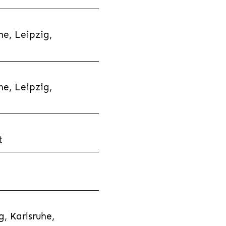
e, Leipzig,
e, Leipzig,
t
, Karlsruhe,