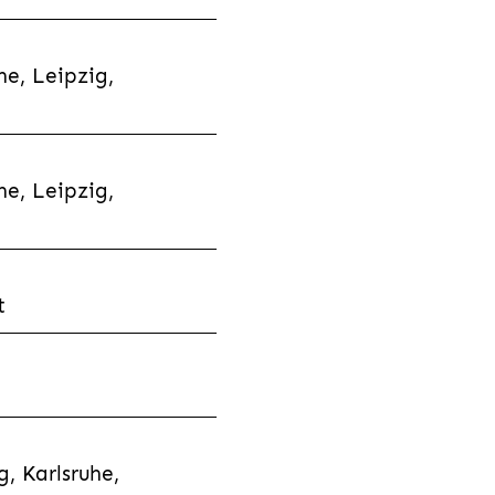
e, Leipzig,
e, Leipzig,
t
, Karlsruhe,