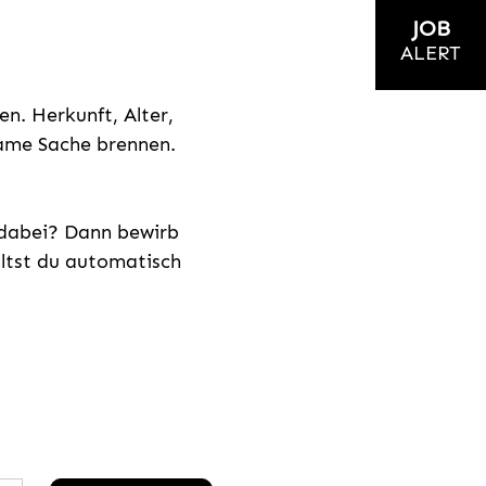
JOB
ALERT
n. Herkunft, Alter,
nsame Sache brennen.
s dabei? Dann bewirb
ältst du automatisch