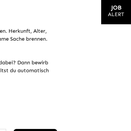
JOB
ALERT
n. Herkunft, Alter,
nsame Sache brennen.
s dabei? Dann bewirb
ältst du automatisch