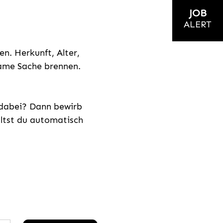
JOB
ALERT
n. Herkunft, Alter,
nsame Sache brennen.
s dabei? Dann bewirb
ältst du automatisch