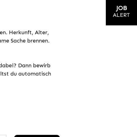
JOB
ALERT
n. Herkunft, Alter,
nsame Sache brennen.
s dabei? Dann bewirb
ältst du automatisch