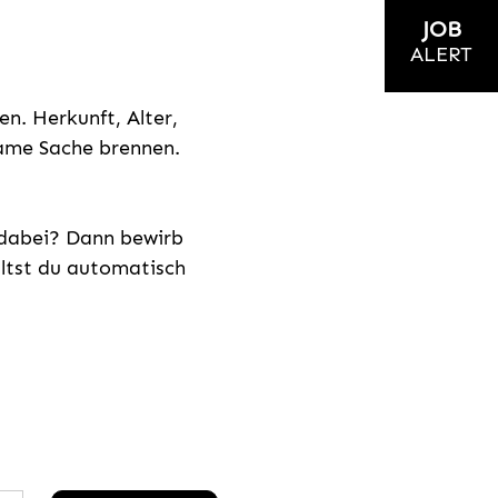
JOB
ALERT
n. Herkunft, Alter,
nsame Sache brennen.
s dabei? Dann bewirb
ältst du automatisch