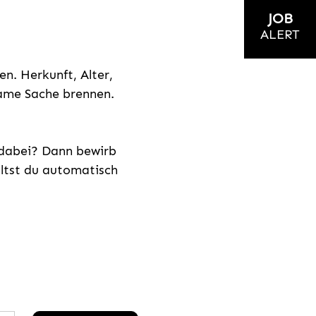
JOB
ALERT
n. Herkunft, Alter,
nsame Sache brennen.
s dabei? Dann bewirb
ältst du automatisch