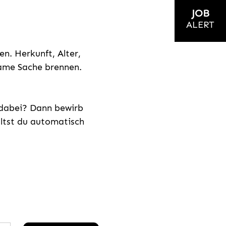
JOB
ALERT
n. Herkunft, Alter,
nsame Sache brennen.
s dabei? Dann bewirb
ältst du automatisch