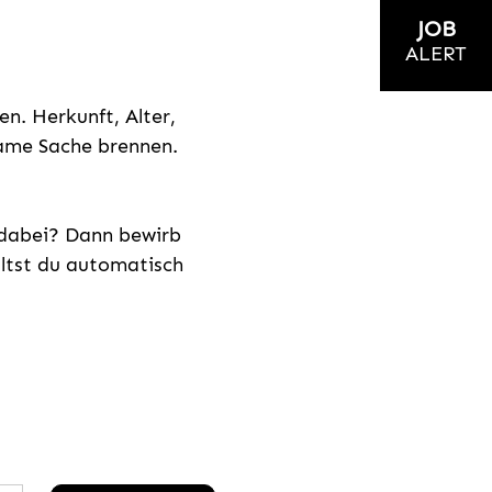
JOB
ALERT
n. Herkunft, Alter,
nsame Sache brennen.
s dabei? Dann bewirb
ältst du automatisch