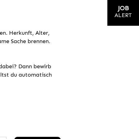
JOB
ALERT
n. Herkunft, Alter,
nsame Sache brennen.
s dabei? Dann bewirb
ältst du automatisch