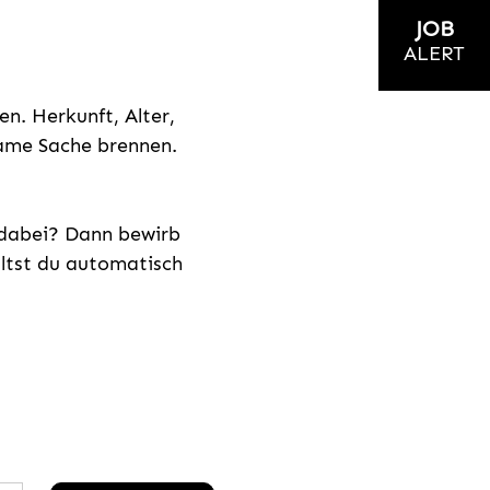
JOB
ALERT
n. Herkunft, Alter,
nsame Sache brennen.
s dabei? Dann bewirb
ältst du automatisch