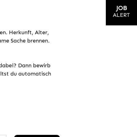
JOB
ALERT
n. Herkunft, Alter,
nsame Sache brennen.
s dabei? Dann bewirb
ältst du automatisch