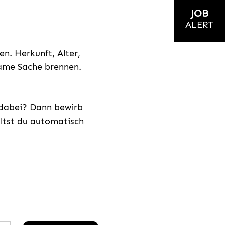
JOB
ALERT
n. Herkunft, Alter,
nsame Sache brennen.
s dabei? Dann bewirb
ältst du automatisch