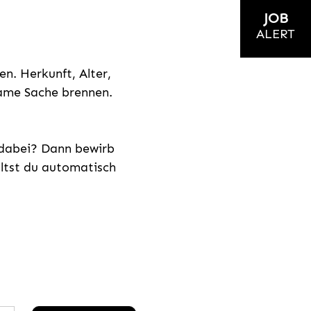
JOB
ALERT
n. Herkunft, Alter,
nsame Sache brennen.
s dabei? Dann bewirb
ältst du automatisch