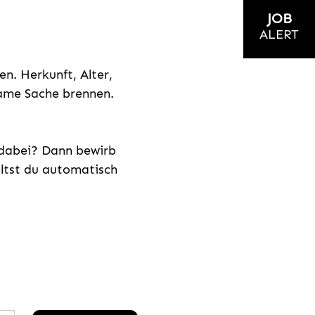
JOB
ALERT
n. Herkunft, Alter,
nsame Sache brennen.
s dabei? Dann bewirb
ältst du automatisch