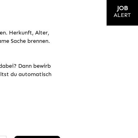
JOB
ALERT
n. Herkunft, Alter,
nsame Sache brennen.
s dabei? Dann bewirb
ältst du automatisch