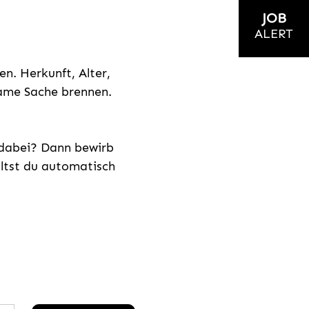
JOB
ALERT
n. Herkunft, Alter,
nsame Sache brennen.
s dabei? Dann bewirb
ältst du automatisch