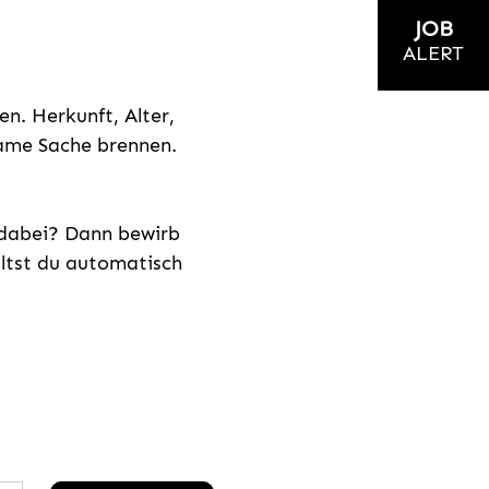
JOB
ALERT
n. Herkunft, Alter,
nsame Sache brennen.
s dabei? Dann bewirb
ältst du automatisch