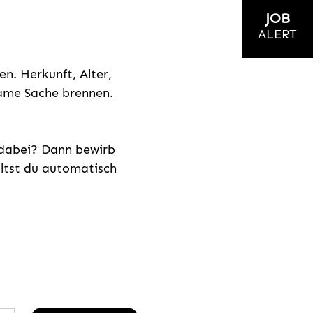
JOB
ALERT
n. Herkunft, Alter,
nsame Sache brennen.
s dabei? Dann bewirb
ältst du automatisch