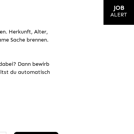
JOB
ALERT
n. Herkunft, Alter,
nsame Sache brennen.
s dabei? Dann bewirb
ältst du automatisch