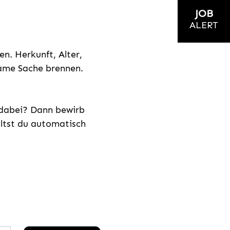
JOB
ALERT
n. Herkunft, Alter,
nsame Sache brennen.
s dabei? Dann bewirb
ältst du automatisch