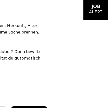
JOB
ALERT
n. Herkunft, Alter,
nsame Sache brennen.
s dabei? Dann bewirb
ältst du automatisch