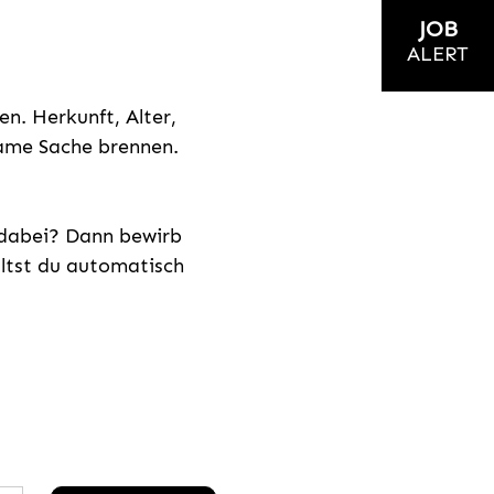
JOB
ALERT
n. Herkunft, Alter,
nsame Sache brennen.
s dabei? Dann bewirb
ältst du automatisch