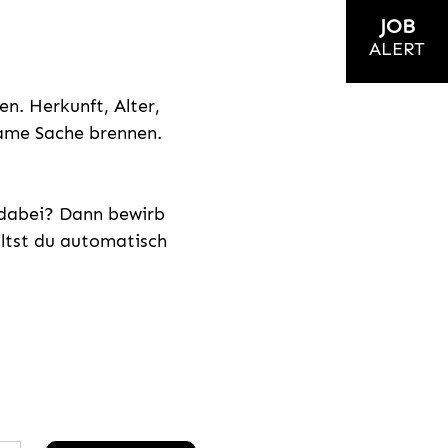
JOB
ALERT
n. Herkunft, Alter,
nsame Sache brennen.
s dabei? Dann bewirb
ältst du automatisch