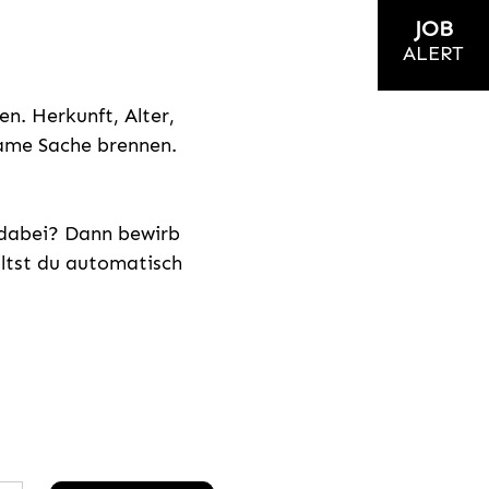
JOB
ALERT
n. Herkunft, Alter,
nsame Sache brennen.
s dabei? Dann bewirb
ältst du automatisch