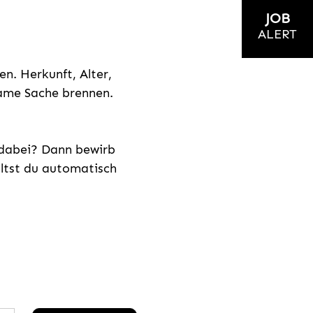
JOB
ALERT
n. Herkunft, Alter,
nsame Sache brennen.
s dabei? Dann bewirb
ältst du automatisch