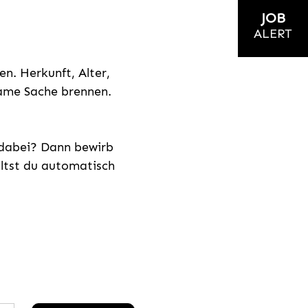
JOB
ALERT
n. Herkunft, Alter,
nsame Sache brennen.
s dabei? Dann bewirb
ältst du automatisch