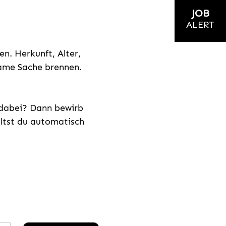
JOB
ALERT
n. Herkunft, Alter,
nsame Sache brennen.
s dabei? Dann bewirb
ältst du automatisch