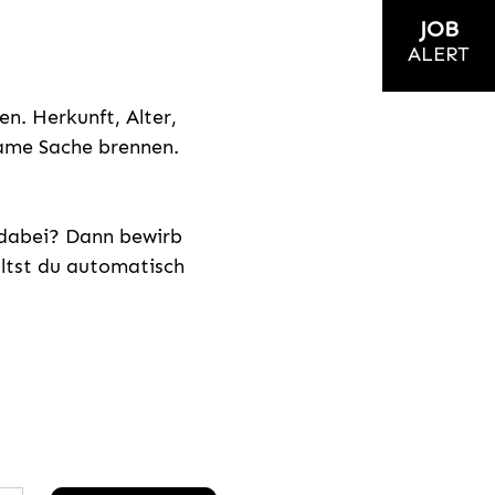
JOB
ALERT
n. Herkunft, Alter,
nsame Sache brennen.
s dabei? Dann bewirb
ältst du automatisch