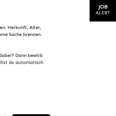
JOB
ALERT
n. Herkunft, Alter,
nsame Sache brennen.
s dabei? Dann bewirb
ältst du automatisch