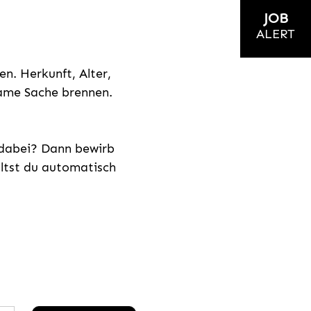
JOB
ALERT
n. Herkunft, Alter,
nsame Sache brennen.
s dabei? Dann bewirb
ältst du automatisch