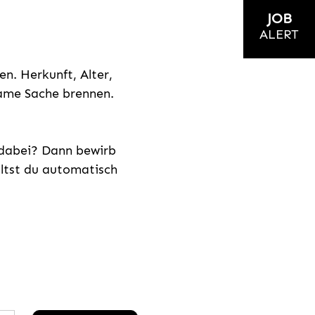
JOB
ALERT
n. Herkunft, Alter,
nsame Sache brennen.
s dabei? Dann bewirb
ältst du automatisch