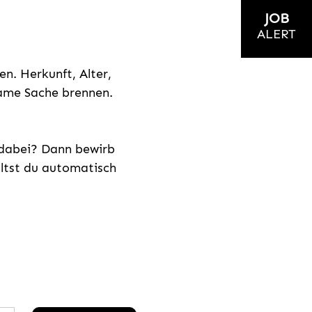
JOB
ALERT
n. Herkunft, Alter,
nsame Sache brennen.
s dabei? Dann bewirb
ältst du automatisch