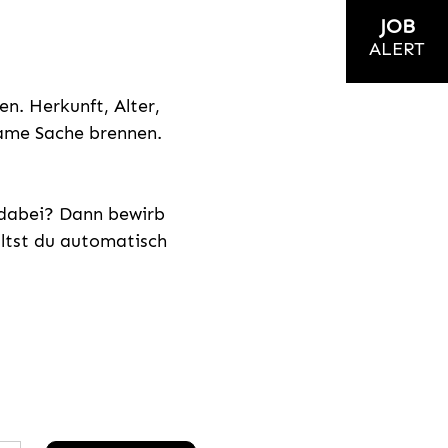
JOB
ALERT
n. Herkunft, Alter,
nsame Sache brennen.
s dabei? Dann bewirb
ältst du automatisch