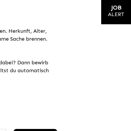
JOB
ALERT
n. Herkunft, Alter,
nsame Sache brennen.
s dabei? Dann bewirb
ältst du automatisch