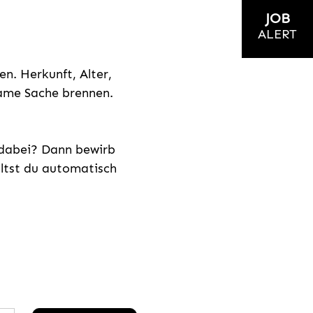
JOB
ALERT
n. Herkunft, Alter,
nsame Sache brennen.
s dabei? Dann bewirb
ältst du automatisch