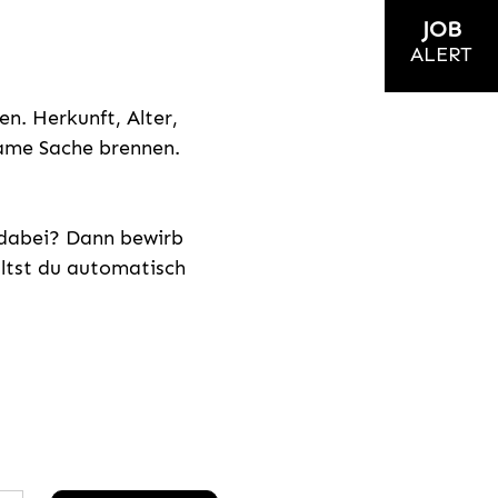
JOB
ALERT
n. Herkunft, Alter,
nsame Sache brennen.
s dabei? Dann bewirb
ältst du automatisch