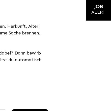
JOB
ALERT
n. Herkunft, Alter,
nsame Sache brennen.
s dabei? Dann bewirb
ältst du automatisch