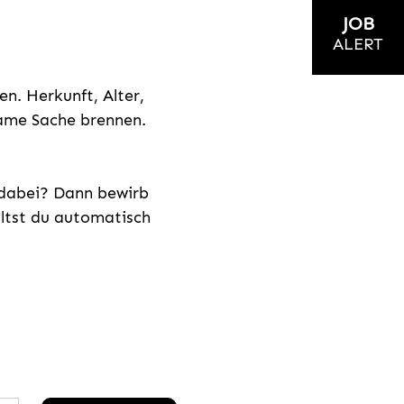
JOB
ALERT
n. Herkunft, Alter,
nsame Sache brennen.
s dabei? Dann bewirb
ältst du automatisch