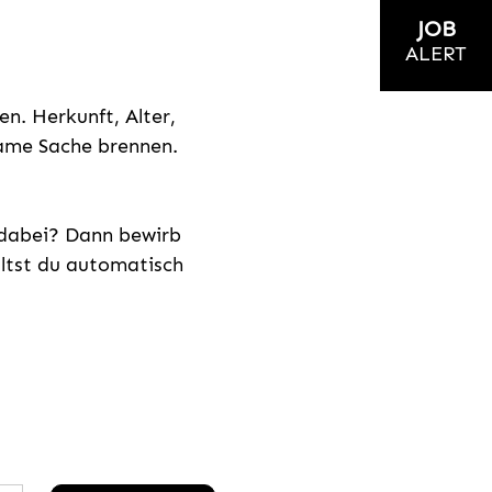
JOB
ALERT
n. Herkunft, Alter,
nsame Sache brennen.
s dabei? Dann bewirb
ältst du automatisch