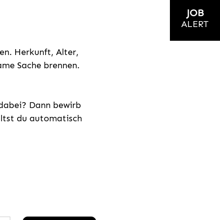
JOB
ALERT
n. Herkunft, Alter,
nsame Sache brennen.
s dabei? Dann bewirb
ältst du automatisch