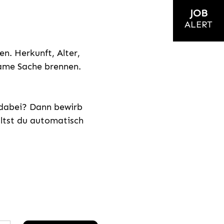
JOB
ALERT
n. Herkunft, Alter,
nsame Sache brennen.
s dabei? Dann bewirb
ältst du automatisch