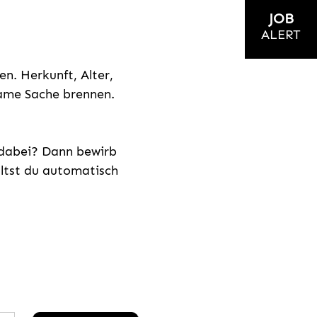
JOB
ALERT
n. Herkunft, Alter,
nsame Sache brennen.
s dabei? Dann bewirb
ältst du automatisch